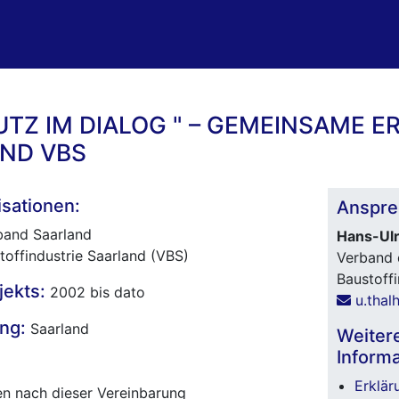
TZ IM DIALOG " – GEMEINSAME 
ND VBS
isationen:
Anspre
and Saarland
Hans-Ulr
offindustrie Saarland (VBS)
Verband 
Baustoffi
jekts:
2002 bis dato
u.thal
ng:
Saarland
Weiter
Informa
Erklä
n nach dieser Vereinbarung