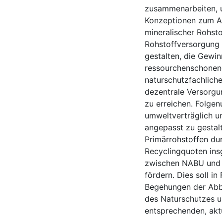
zusammenarbeiten, 
Konzeptionen zum A
mineralischer Rohstof
Rohstoffversorgung 
gestalten, die Gewi
ressourchenschonend
naturschutzfachlich
dezentrale Versorgu
zu erreichen. Folge
umweltverträglich u
angepasst zu gestalt
Primärrohstoffen du
Recyclingquoten in
zwischen NABU und V
fördern. Dies soll i
Begehungen der Abb
des Naturschutzes 
entsprechenden, akt