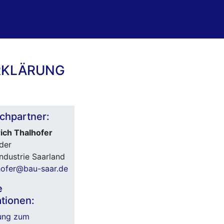
ERKLÄRUNG
chpartner:
ich Thalhofer
der
ndustrie Saarland
hofer@bau-saar.de
e
tionen:
rung zum